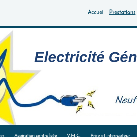
Accueil
Prestations
Electricité Gé
es
Aspiration centralisée
V.M.C.
Prise et interrupteur