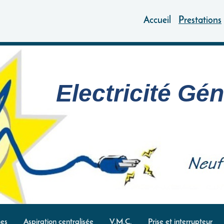
Accueil
Prestations
Electricité Gé
es
Aspiration centralisée
V.M.C.
Prise et interrupteur