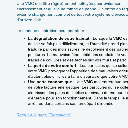
Une VMC doit être régulièrement nettoyée pour éviter son
encrassement et qu'elle ne tombe en panne. Un entretien rég
éviter le changement complet de tout votre système d’évacuat
d’arrivée d’air.
Le manque d'entretien peut entraîner :
La
dégradation de votre habitat
: Lorsque la
VMC
est
de l’air se fait plus difficilement, et l’humidité prend p
traduire par des moisissures, le décollement des papie
peintures. La mauvaise étanchéité des conduits de vos in
traces de coulures et des tâches sur vos murs et parfoi
La
perte de votre confort
: Les particules qui se colle
votre
VMC
provoquent l’apparition des mauvaises odeurs
d’autant plus difficiles à faire disparaitre que votre 
Une
perte économique
: Une
VMC
mal entretenue peut
de votre facture énergétique. Les particules qui se coll
alourissent les pales de l'hélice au niveau du moteur.
d'énergie pour son fonctionnement . Dans le temps, le 
arrêt, ou dans certains cas, un départ d'inendie.
Retour à la page "Prestation
s"